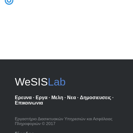
WeSIS
Lab
Ερευνα
·
Εργα
·
Μελη
·
Νεα
·
Δημοσιευσεις
·
Επικοινωνια
Εργαστήριο Διασικτυακών Υπηρεσιών και Ασφάλειας
Πληροφοριών © 2017