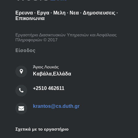
Ερευνα
·
Εργα
·
Μελη
·
Νεα
·
Δημοσιευσεις
·
Επικοινωνια
Εργαστήριο Διασικτυακών Υπηρεσιών και Ασφάλειας
Πληροφοριών © 2017
Είσοδος
Άγιος Λουκάς
Καβάλα,Ελλάδα
+2510 462611
krantos@cs.duth.gr
Σχετικά με το εργαστήριο